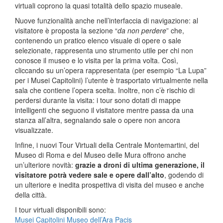
virtuali coprono la quasi totalità dello spazio museale.
Nuove funzionalità anche nell’interfaccia di navigazione: al
visitatore è proposta la sezione “
da non perdere
” che,
contenendo un pratico elenco visuale di opere o sale
selezionate, rappresenta uno strumento utile per chi non
conosce il museo e lo visita per la prima volta. Così,
cliccando su un’opera rappresentata (per esempio “La Lupa”
per i Musei Capitolini) l’utente è trasportato virtualmente nella
sala che contiene l’opera scelta. Inoltre, non c’è rischio di
perdersi durante la visita: i tour sono dotati di mappe
intelligenti che seguono il visitatore mentre passa da una
stanza all’altra, segnalando sale o opere non ancora
visualizzate.
Infine, i nuovi Tour Virtuali della Centrale Montemartini, del
Museo di Roma e del Museo delle Mura offrono anche
un’ulteriore novità:
grazie a droni di ultima generazione, il
visitatore potrà vedere sale e opere dall’alto
, godendo di
un ulteriore e inedita prospettiva di visita del museo e anche
della città.
I tour virtuali disponibili sono:
Musei Capitolini
Museo dell’Ara Pacis