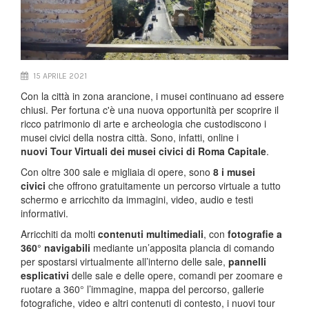
15 APRILE 2021
Con la città in zona arancione, i musei continuano ad essere
chiusi. Per fortuna c'è una nuova opportunità per scoprire il
ricco patrimonio di arte e archeologia che custodiscono i
musei civici della nostra città. Sono, infatti, online i
nuovi Tour Virtuali dei musei civici di Roma Capitale
.
Con oltre 300 sale e migliaia di opere, sono
8 i musei
civici
che offrono gratuitamente un percorso virtuale a tutto
schermo e arricchito da immagini, video, audio e testi
informativi.
Arricchiti da molti
contenuti multimediali
, con
fotografie a
360° navigabili
mediante un’apposita plancia di comando
per spostarsi virtualmente all’interno delle sale,
pannelli
esplicativi
delle sale e delle opere, comandi per zoomare e
ruotare a 360° l’immagine, mappa del percorso, gallerie
fotografiche, video e altri contenuti di contesto, i nuovi tour