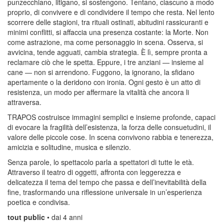
punzecchiano, litigano, si sostengono. Tentano, ciascuno a modo
proprio, di convivere e di condividere il tempo che resta. Nel lento
scorrere delle stagioni, tra rituali ostinati, abitudini rassicuranti e
minimi conflitti, si affaccia una presenza costante: la Morte. Non
come astrazione, ma come personaggio in scena. Osserva, si
avvicina, tende agguati, cambia strategia. È lì, sempre pronta a
reclamare ciò che le spetta. Eppure, i tre anziani — insieme al
cane — non si arrendono. Fuggono, la ignorano, la sfidano
apertamente o la deridono con ironia. Ogni gesto è un atto di
resistenza, un modo per affermare la vitalità che ancora li
attraversa.
TRAPOS costruisce immagini semplici e insieme profonde, capaci
di evocare la fragilità dell’esistenza, la forza delle consuetudini, il
valore delle piccole cose. In scena convivono rabbia e tenerezza,
amicizia e solitudine, musica e silenzio.
Senza parole, lo spettacolo parla a spettatori di tutte le età.
Attraverso il teatro di oggetti, affronta con leggerezza e
delicatezza il tema del tempo che passa e dell’inevitabilità della
fine, trasformando una riflessione universale in un’esperienza
poetica e condivisa.
tout public
• dai 4 anni