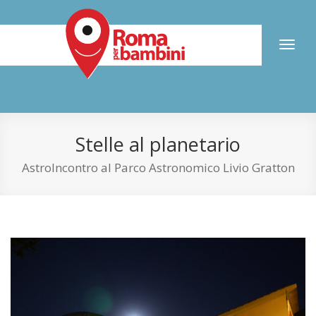
Toggl
naviga
Stelle al planetario
AstroIncontro al Parco Astronomico Livio Gratton