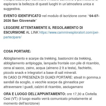
esplorare la bellezza di questi luoghi in un’atmosfera unica e
suggestiva.
EVENTO IDENTIFICATO
nel modulo di iscrizione come: “
04-07-
2026 San Giovenale
”
LEGGERE ATTENTAMENTE IL REGOLAMENTO DI
ESCURSIONE
AL LINK
https://www.camminesploratori.com/per-
partecipare/
COSA PORTARE:
Abbigliamento e scarpe da trekking, bastoncini da trekking,
abbigliamento antipioggia, lampada frontale con pile di ricambio,
cena al sacco, zaino, acqua (almeno 2 lt a testa), fischietto,
piccolo snack e integratori a base di sali minerali.
IN CASO DI PRESENZA DI GUADI PORTARE: stivali in gomma,o
sandali da scoglio, o vecchie scarpe da ginnastica per
attraversare i guadi, calzini di ricambio, asciugamano
ORA E LUOGO DELL’APPUNTAMENTO:
ore 17,30 a Civitella
Cesi (VT) (il luogo esatto verrà comunicato privatamente al
momento dell’iscrizione)