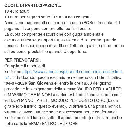
QUOTE DI PARTECIPAZIONE:
18 euro adulti
10 euro per ragazzi sotto i 14 anni non compiuti
Accettiamo pagamenti con carta di credito (POS) e in contanti. I
pagamenti vengono sempre effettuati sul posto.
La quota comprende escursione con guida ambientale
escursionistica sopra riportata, assistente di supporto quando
necessario, sopralluogo di verifica effettuato qualche giorno prima
sul percorso prestabilito quando è opportuno.
PER PRENOTARSI:
Compilare il modulo di
iscrizione
https://www.camminesploratori.com/modulo-escursioni-
rc/
, individuando questa escursione nel menu con l’identificativo
“
04-07-2026 San Giovenale
” entro le ore 18,00 del giorno
precedente lo svolgimento della stessa; VALIDO PER 1 ADULTO
e MASSIMO TRE MINORI a carico. Altri adulti che verranno con
voi DOVRANNO FARE IL MODULO PER CONTO LORO (basta
girare loro il link di questo evento). Vi arriverà una prima notifica
via mail di avvenuta ricezione e successivamente conferma di
iscrizione con il luogo esatto di appuntamento (controllare anche
nella cartella SPAM) ENTRO LE 24 ORE