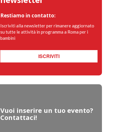
Restiamo in contatto:
Iscriviti alla newsletter per rimanere aggiornato
su tutte le attività in programma a Roma per i
bambini
ISCRIVITI
Vuoi inserire un tuo evento?
Contattaci!