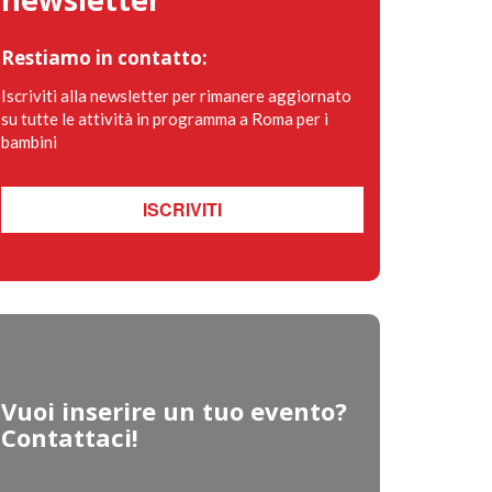
Restiamo in contatto:
Iscriviti alla newsletter per rimanere aggiornato
su tutte le attività in programma a Roma per i
bambini
ISCRIVITI
Vuoi inserire un tuo evento?
Contattaci!