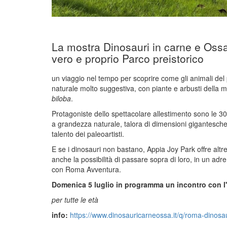
La mostra Dinosauri in carne e Ossa
vero e proprio Parco preistorico
un viaggio nel tempo per scoprire come gli animali del 
naturale molto suggestiva, con piante e arbusti della 
biloba
.
Protagoniste dello spettacolare allestimento sono le 30 p
a grandezza naturale, talora di dimensioni gigantesche,
talento dei paleoartisti.
E se i dinosauri non bastano, Appia Joy Park offre altre at
anche la possibilità di passare sopra di loro, in un adr
con Roma Avventura.
Domenica 5 luglio in programma un incontro con l'i
per tutte le età
info:
https://www.dinosauricarneossa.it/q/roma-dinosau