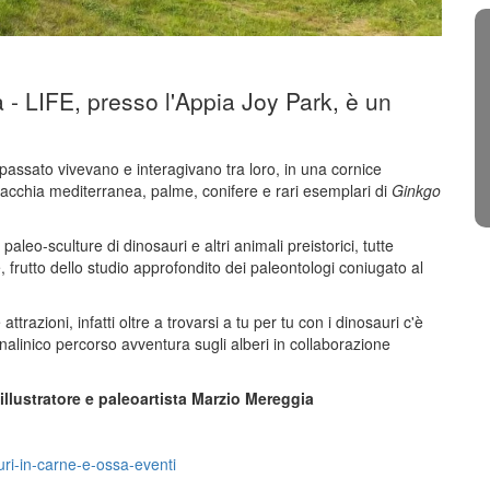
 - LIFE, presso l'Appia Joy Park, è un
passato vivevano e interagivano tra loro, in una cornice
macchia mediterranea, palme, conifere e rari esemplari di
Ginkgo
aleo-sculture di dinosauri e altri animali preistorici, tutte
 frutto dello studio approfondito dei paleontologi coniugato al
trazioni, infatti oltre a trovarsi a tu per tu con i dinosauri c'è
enalinico percorso avventura sugli alberi in collaborazione
llustratore e paleoartista Marzio Mereggia
ri-in-carne-e-ossa-eventi