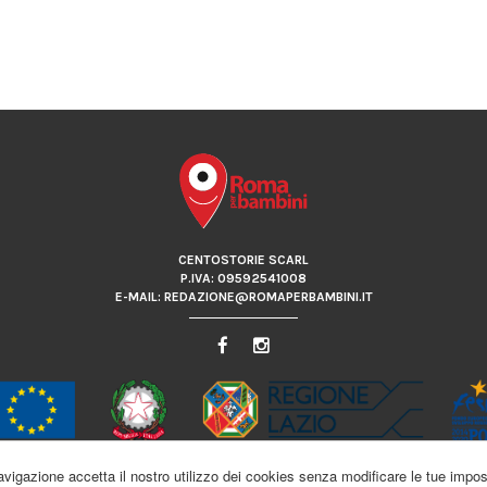
CENTOSTORIE SCARL
P.IVA: 09592541008
E-MAIL: REDAZIONE@ROMAPERBAMBINI.IT
 navigazione accetta il nostro utilizzo dei cookies senza modificare le tue impos