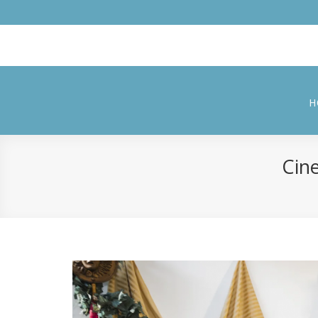
H
Cin