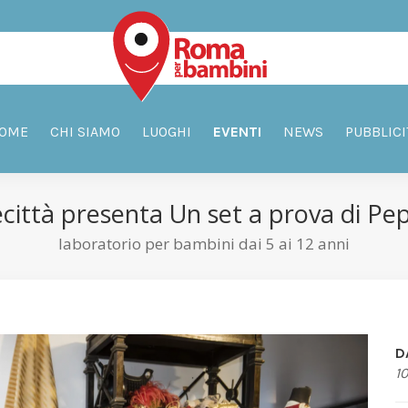
OME
CHI SIAMO
LUOGHI
EVENTI
NEWS
PUBBLICI
ecittà presenta Un set a prova di Pe
laboratorio per bambini dai 5 ai 12 anni
D
1