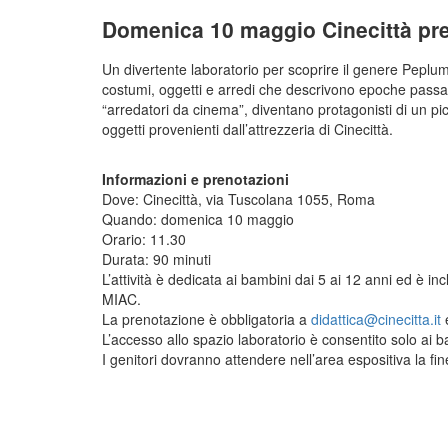
Domenica 10 maggio Cinecittà pr
Un divertente laboratorio per scoprire il genere Peplum 
costumi, oggetti e arredi che descrivono epoche passate e
“arredatori da cinema”, diventano protagonisti di un pic
oggetti provenienti dall’attrezzeria di Cinecittà.
Informazioni e prenotazioni
Dove: Cinecittà, via Tuscolana 1055, Roma
Quando: domenica 10 maggio
Orario: 11.30
Durata: 90 minuti
L’attività è dedicata ai bambini dai 5 ai 12 anni ed è inc
MIAC.
La prenotazione è obbligatoria a
didattica@cinecitta.it
e
L’accesso allo spazio laboratorio è consentito solo ai b
I genitori dovranno attendere nell’area espositiva la fine 